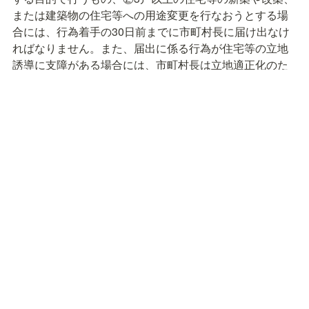
または建築物の住宅等への用途変更を行なおうとする場
合には、行為着手の30日前までに市町村長に届け出なけ
ればなりません。また、届出に係る行為が住宅等の立地
誘導に支障がある場合には、市町村長は立地適正化のた
めの勧告をすることができます。
土砂災害区域や家屋倒壊等氾濫想定区
域に該当している場合の注意点
居住誘導区域内であっても、土砂災害警戒区域等（いわ
ゆるレッドゾーンやイエローゾーン）や家屋倒壊氾濫想
定区域に該当している場合、「居住誘導区域外」として
取り扱われる場合があります。各行政によって、考え方
が異なるため、不動産調査の際に各行政の窓口やホーム
ページで調べる必要があります。