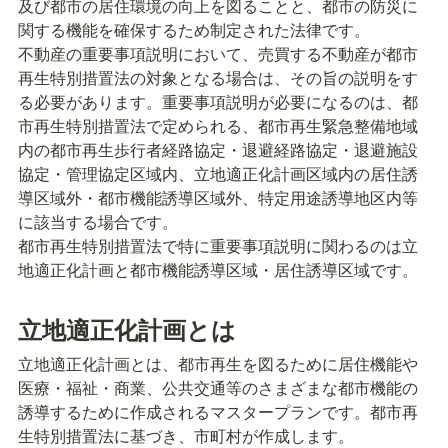
及び都市の居住環境の向上を図ることと、都市の防災に
関する機能を確保するため制定された法律です。

不動産の重要事項説明において、売買する不動産が都市
再生特別措置法の対象となる場合は、その旨の説明をす
る必要があります。重要事項説明が必要になるのは、都
市再生特別措置法で定められる、都市再生緊急整備地域
内の都市再生歩行者経路協定・退避経路協定・退避施設
協定・管理協定区域内、立地適正化計画区域内の居住誘
導区域外・都市機能誘導区域外、特定用途誘導地区内等
に該当する場合です。

都市再生特別措置法で特に重要事項説明に関わるのは立
地適正化計画と都市機能誘導区域・居住誘導区域です。
立地適正化計画とは
立地適正化計画とは、都市再生を図るために居住機能や
医療・福祉・商業、公共交通等のさまざまな都市機能の
誘導するために作成されるマスタープランです。都市再
生特別措置法に基づき、市町村が作成します。