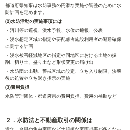
都道府県知事は水防事務の円滑な実施や調整のために水
防計画を定めます。
(2)水防活動の実施事項には
・河川等の巡視、洪水予報、水位の通報、公表
・浸水想定区域の指定や要配慮者施設利用者の避難確保
に関する計画
・浸水被害軽減地区の指定や同地区における土地の掘
削、切り土、盛り土など形状変更の届け出
・水防団の出動、警戒区域の設定、立ち入り制限、決壊
後の処置や立ち退き指示の実施
(3)費用負担
水防管理団体・都道府県の費用負担、費用の補助など
２．水防法と不動産取引の関係は
近年、台風や集中豪雨など大規模な豪雨災害が多くなっ