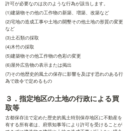
許可が必要なのは次のような行為が該当します。
(1)建築物その他の工作物の新築、増築、改築など
(2)宅地の造成工事や土地の開墾その他土地の形質の変更
など
(3)土石類の採取
(4)木竹の採取
(5)建築物その他工作物の色彩の変更
(6)屋外広告物の表示または掲出
(7)その他歴史的風土の保存に影響を及ぼす恐れのある行
為で政令で定めるもの
３．指定地区の土地の行政による買
取等
古都保存法で定めた歴史的風土特別保存地区に不動産を
有する所有者は、府県知事等により許可を受けることが