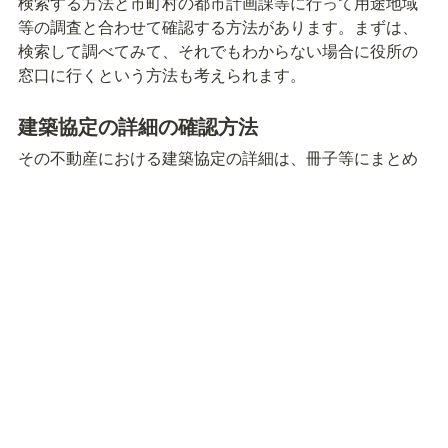
検索する方法と市町村の都市計画課等に行って用途地域
等の調査と合わせて確認する方法があります。まずは、
検索して調べてみて、それでもわからない場合に役所の
窓口に行くという方法も考えられます。
建築協定の詳細の確認方法
その不動産における建築協定の詳細は、冊子等にまとめ
られていることが多いです。市町村により異なります
が、建築指導課、都市計画課、開発調整課等のような名
前の窓口において資料を入手することが可能です。
建築協定区域内の土地での建築手続き
建築物を建築するには確認申請等が必要となります。建
築協定については運営者が個人等である可能性があり、
市町村等が具体的な手続きについては定めていないこと
が多いです。
しかし、運営委員会が建築協定の設立とともに定められ
ています。そのため、市町村の担当課に運営委員会につ