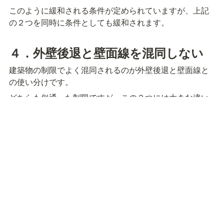
このように緩和される条件が定められていますが、上記
の２つを同時に条件としても緩和されます。
４．外壁後退と壁面線を混同しない
建築物の制限でよく混同されるのが外壁後退と壁面線と
の使い分けです。
どちらも似通った制限ですが、この２つには大きな違い
があります。
前述しましたように外壁後退の制限は、後退の起点とな
るのは道路境界線と隣地境界線から算出された外壁の後
退を意味します。
一方、壁面線の制限は道路境界線のみを起点とした後退
を意味しています。
また壁面線の制限では、後退の距離については規定があ
りません。
外壁後退と壁面線の使い分けには注意しましょう。